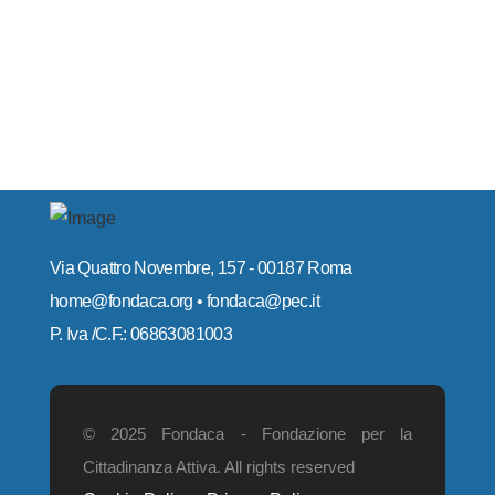
Via Quattro Novembre, 157 - 00187 Roma
home@fondaca.org • fondaca@pec.it
P. Iva /C.F.: 06863081003
© 2025 Fondaca - Fondazione per la
Cittadinanza Attiva. All rights reserved