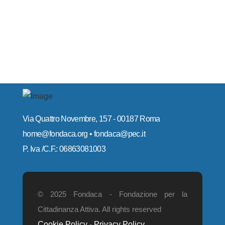
Via Quattro Novembre, 157 - 00187 Roma
home@fondaca.org • fondaca@pec.it
P. Iva /C.F.: 06863081003
© 2025 Fondaca - Fondazione per la
Cittadinanza Attiva. All rights reserved
Cookie Policy
-
Privacy Policy