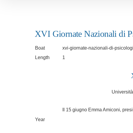
XVI Giornate Nazionali di Ps
Boat
xvi-giornate-nazionali-di-psicolog
Length
1
Universit
Il 15 giugno Emma Amiconi, presid
Year